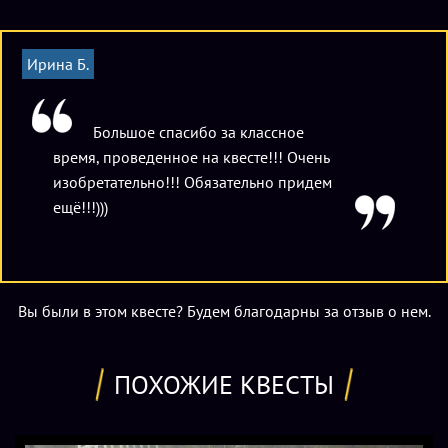
Ребятам предстоит обыскать «Жемчужину» в поисках
заветных предметов, заодно узнав немало интересных
Ирина Б.
подробностей из биографии Джека и детали устройства
корабля. Забронировать
квест «Пираты Карибского
моря» в Нижнем Новгороде
вы можете при помощи
Большое спасибо за классное
нашего ресурса или на сайте квест-проекта. Стоимость
время, проведенное на квесте!!! Очень
участия в приключении для компании мальчишек и
изобретательно!!! Обязательно придем
девчонок в составе 2-4 человек равна 4000 рублей,
ещё!!!)))
доплата за 5 и 6 игрока – по 500 рублей за каждого.
День рождения под ключ
Вы были в этом квесте? Будем благодарны за отзыв о нем.
Возможно проведение любого праздника "под ключ" -
стоимость - 4600 рублей, длительность - 2 часа.
ПОХОЖИЕ КВЕСТЫ
В эту опцию входит: