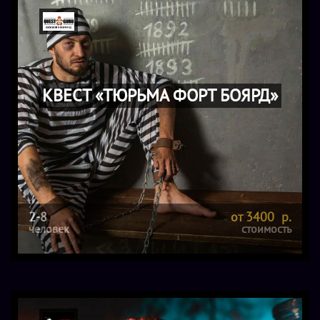
- Любой квест Лоботомии - для команды из 6 человек,
длительность - 1 час;
- Комната для проведения торжества - 1 час.
КВЕСТ «ТЮРЬМА ФОРТ БОЯРД»
2-8
от 3400 р.
человек
стоимость