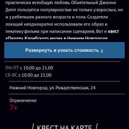
практически всеобщую любовь. Обаятельный Джонни
Депп пользуется популярностью не только у взрослых, но
и у ребятишек разного возраста и пола. Создатели
локаций неоднократно использовали его образ и
тематику фильма при написании сценариев. Вот и
квест
«Пираты Карибского моря» в Нижнем Новгороде
основан на сюжете знаменитого блокбастера. Он
Развернуть и узнать стоимость ↓
предназначен для мальчишек и девчонок в возрасте от 7
до 15 лет и длится ровно час.
ПН-ПТ
с 10.00 до 21.00
СБ-ВС
с 10.00 до 21.00
Что ожидает юных любителей морских приключений и
опасных сражений с пиратами? Потрясающая обстановка
Нижний Новгород, ул. Рождественская, 24
парусного судна: трюмы, каюты, сундуки, рундуки, снасти
и даже запах моря и дерева, смоченного солеными
Ограничение
брызгами. Фоном к игре служит музыка из любимого
7+
фильма, а помогает ребятам в их странствиях по
внутренностям «Черной Жемчужины» старый и опытный
КВЕСТ НА КАРТЕ
моряк, соратник Джека по многочисленным походам и